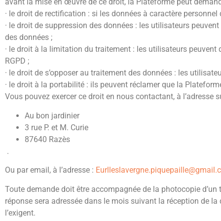
avant la mise en œuvre de ce droit, la Plateforme peut demander u
· le droit de rectification : si les données à caractère personn
· le droit de suppression des données : les utilisateurs peuv
des données ;
· le droit à la limitation du traitement : les utilisateurs pe
RGPD ;
· le droit de s’opposer au traitement des données : les utilis
· le droit à la portabilité : ils peuvent réclamer que la Platef
Vous pouvez exercer ce droit en nous contactant, à l’adresse s
Au bon jardinier
3 rue P. et M. Curie
87640 Razès
.
Ou par email, à l’adresse :
Eurlleslavergne.piquepaille@gmail
Toute demande doit être accompagnée de la photocopie d’un titre
réponse sera adressée dans le mois suivant la réception de l
l’exigent.