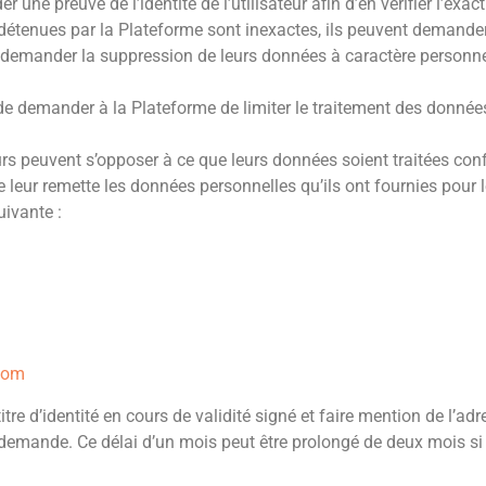
ne preuve de l’identité de l’utilisateur afin d’en vérifier l’exact
el détenues par la Plateforme sont inexactes, ils peuvent demande
ent demander la suppression de leurs données à caractère personn
uvent de demander à la Plateforme de limiter le traitement des do
ateurs peuvent s’opposer à ce que leurs données soient traitées 
orme leur remette les données personnelles qu’ils ont fournies pou
uivante :
.com
 d’identité en cours de validité signé et faire mention de l’adr
a demande. Ce délai d’un mois peut être prolongé de deux mois 